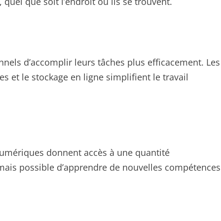
uel que soit l’endroit où ils se trouvent.
nels d’accomplir leurs tâches plus efficacement. Les
s et le stockage en ligne simplifient le travail
numériques donnent accès à une quantité
rmais possible d’apprendre de nouvelles compétences