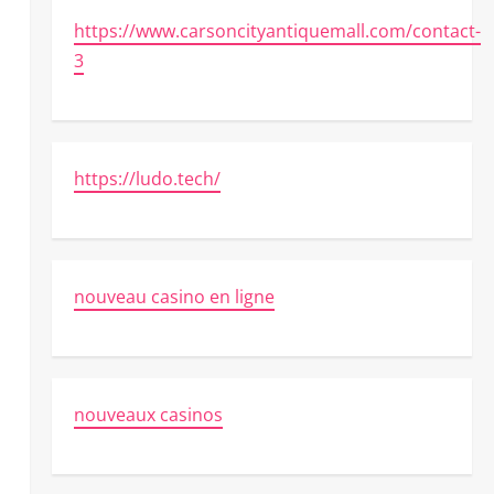
https://www.carsoncityantiquemall.com/contact-
3
https://ludo.tech/
nouveau casino en ligne
nouveaux casinos