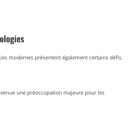
nologies
ies modernes présentent également certains défis.
devenue une préoccupation majeure pour les