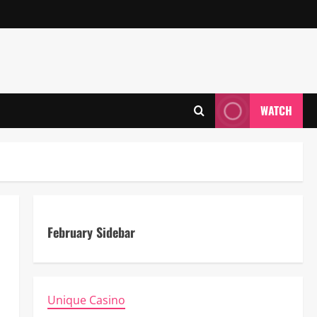
WATCH
February Sidebar
Unique Casino