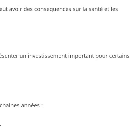
peut avoir des conséquences sur la santé et les
résenter un investissement important pour certains
ochaines années :
.