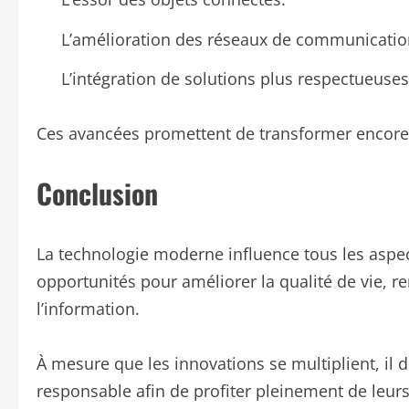
L’amélioration des réseaux de communicatio
L’intégration de solutions plus respectueuse
Ces avancées promettent de transformer encore d
Conclusion
La technologie moderne influence tous les aspec
opportunités pour améliorer la qualité de vie, renf
l’information.
À mesure que les innovations se multiplient, il d
responsable afin de profiter pleinement de leurs